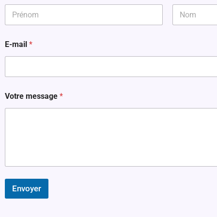
P
r
é
Prénom
Nom
n
E-mail
*
o
m
&
N
o
m
Votre message
*
*
Envoyer