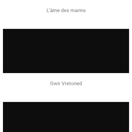
L’âme des marins
Gwir Vretoned