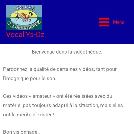
Aller
au
Menu
contenu
Vocal'Ys-Dz
Bienvenue dans la vidéothèque.
Pardonnez la qualité de certaines vidéos, tant pour
l’image que pour le son.
Ces vidéos « amateur » ont été réalisées avec du
matériel pas toujours adapté à la situation, mais elles
ont le mérite d’exister !
Bon visionnage .