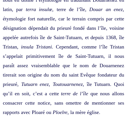
nous en donne l’étymologie en traduisant Douarnenez en
latin, par
terra insulœ
, terre de l’île,
Douar an enez
,
étymologie fort naturelle, car le terrain compris par cette
désignation dépendait du prieuré fondé dans l’île, voisine
appelée autrefois île de Saint-Tutuarn, et depuis 1368, île
Tristan,
insula Tristani
. Cependant, comme l’île Tristan
s’appelait primitivement île de Saint-Tutuarn, il nous
paraît assez vraisemblable que le nom de Douarnenez
tirerait son origine du nom du saint Evêque fondateur du
prieuré,
Tutuarn enez
,
Toutouarnenez
, île Tutuarn. Quoi
qu’il en soit, c’est a cette
terre de l’île
que nous allons
consacrer cette notice, sans omettre de mentionner ses
rapports avec Ploaré ou
Ploelre
, la mère église.