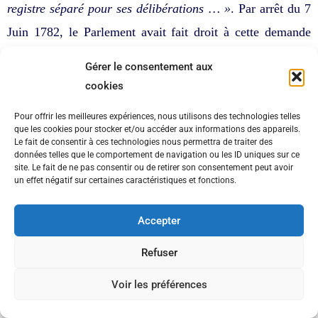
registre séparé pour ses délibérations … »
. Par arrêt du 7
Juin 1782, le Parlement avait fait droit à cette demande
moyennant que l’on consultât le général de Ploaré, qu’on
Gérer le consentement aux
obtint son agrément pour le registre séparé et la tenue des
cookies
séances du prieuré, en l’église Sainte-Hélène. Lettre à ce
Pour offrir les meilleures expériences, nous utilisons des technologies telles
sujet, du 24 Juin 1782, du recteur de Ploaré, M. Clerc, à
que les cookies pour stocker et/ou accéder aux informations des appareils.
Le fait de consentir à ces technologies nous permettra de traiter des
M. de la Tour :
« Mon Révérend Père, les bourgeois de
données telles que le comportement de navigation ou les ID uniques sur ce
site. Le fait de ne pas consentir ou de retirer son consentement peut avoir
Douarnenez ont présenté une requête pour demander au
un effet négatif sur certaines caractéristiques et fonctions.
Parlement d’avoir un registre séparé à Ste Hélène pour
inscrire les délibérations qu’ils tiennent pour la ville.
Accepter
Pour comprendre ceci, il faut savoir : 1° Qu’il y a à
Refuser
Ploaré le premier et grand corps politique pour nommer
Voir les préférences
les fabriques, veiller aux affaires des églises, composé de
six paysans et six Douarnenistes, dont trois bourgeois et