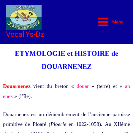
Aller
au
Menu
contenu
Vocal'Ys-Dz
ETYMOLOGIE et HISTOIRE de
DOUARNENEZ
Douarnenez
vient du breton «
douar
» (terre) et «
an
enez
» (l’île).
Douarnenez est un démembrement de l’ancienne paroisse
primitive de Ploaré (
Ploerle
en 1022-1058). Au XIIème